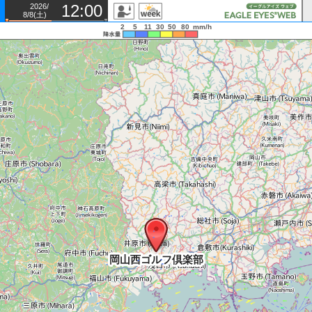
12:00
2026/
8/8(土)
2
5
11
30
50
80
mm/h
岡山西ゴルフ倶楽部
岡山西ゴルフ倶楽部