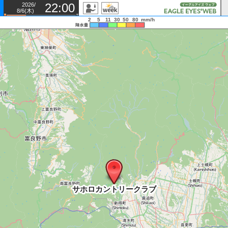
22:00
2026/
8/6(木)
2
5
11
30
50
80
mm/h
サホロカントリークラブ
サホロカントリークラブ