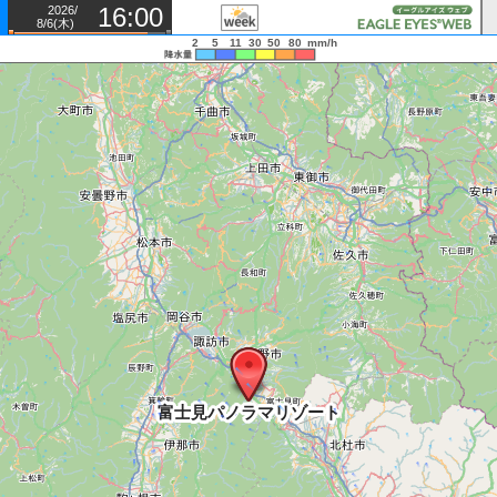
16:00
2026/
8/6(木)
2
5
11
30
50
80
mm/h
富士見パノラマリゾート
富士見パノラマリゾート