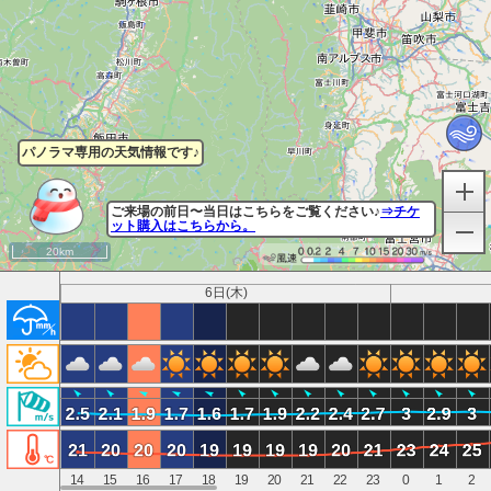
パノラマ専用の天気情報です♪
ご来場の前日〜当日はこちらをご覧ください♪
⇒チケ
ット購入はこちらから。
20km
6日(木)
14
15
16
17
18
19
20
21
22
23
0
1
2